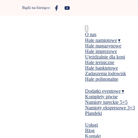
Skip
to
Bądź na bieżąco:
content
Menu
O nas
Hale namiotowe
Hale magazynowe
Hale imprezowe
Ujeżdżalnie dla koni
Hale termiczne
Hale bankietowe
Zadaszenia lodowisk
Hale poligonalne
Dodatki eventowe
Komplety piwne
Namioty tureckie 5×5
Namioty ekspresowe 3×3
Plandeki
Usługi
Blog
Kontakt