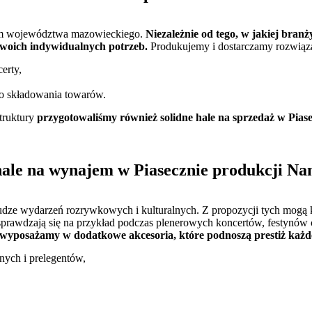
ym województwa mazowieckiego.
Niezależnie od tego, w jakiej branż
Twoich indywidualnych potrzeb.
Produkujemy i dostarczamy rozwiąza
erty,
o składowania towarów.
truktury
przygotowaliśmy również solidne hale na sprzedaż w Piasec
ale na wynajem w Piasecznie produkcji N
udze wydarzeń rozrywkowych i kulturalnych. Z propozycji tych mogą k
prawdzają się na przykład podczas plenerowych koncertów, festynów 
 wyposażamy w dodatkowe akcesoria, które podnoszą prestiż każd
nych i prelegentów,