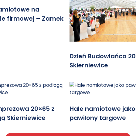
amiotowe na
ie firmowej – Zamek
Dzień Budowlańca 20
Skierniewice
mprezowa 20×65 z
Hale namiotowe jako
ą Skierniewice
pawilony targowe