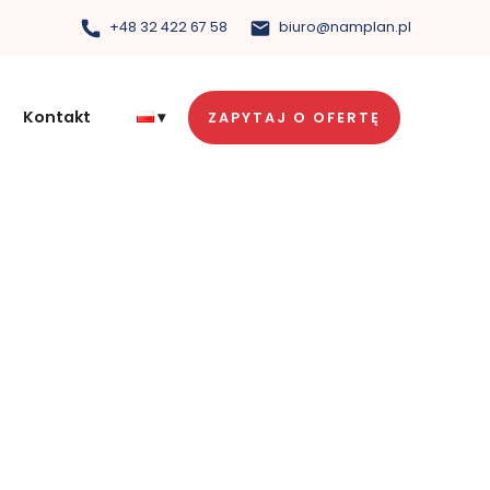
+48 32 422 67 58
biuro@namplan.pl
Kontakt
ZAPYTAJ O OFERTĘ