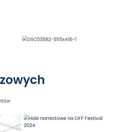
ezowych
entów