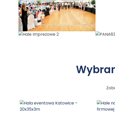
Wybran
Zoba