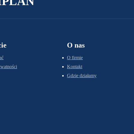
AMPLAN
ie
O nas
ać
O firmie
ywatności
Kontakt
Gdzie działamy