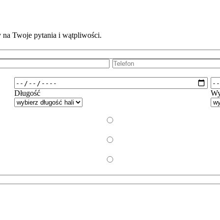
 na Twoje pytania i wątpliwości.
Telefon:
Od:
Do
Długość
Wy