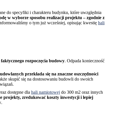
ane do specyfiki i charakteru budynku, które uwzględnia
dę w wyborze sposobu realizacji projektu – zgodnie z
Informowaliśmy o tym już wcześniej, opisując kwestię
hali
o faktycznego rozpoczęcia budowy
. Odpada konieczność
udowlanych przekłada się na znaczne oszczędności
akże skupić się na dostosowaniu budowli do swoich
związań.
eraz dostępne dla
hali namiotowej
do 300 m2 oraz innych
 projekty, zredukować koszty inwestycji i lepiej
w
.