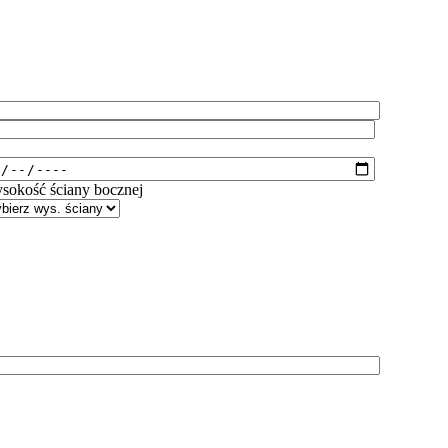
:
sokość ściany bocznej