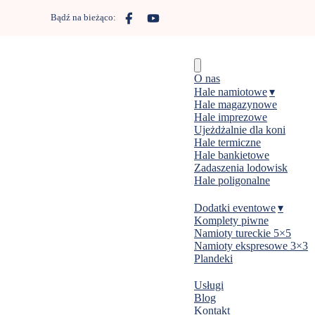
Skip
to
Bądź na bieżąco:
content
Menu
O nas
Hale namiotowe
Hale magazynowe
Hale imprezowe
Ujeżdżalnie dla koni
Hale termiczne
Hale bankietowe
Zadaszenia lodowisk
Hale poligonalne
Dodatki eventowe
Komplety piwne
Namioty tureckie 5×5
Namioty ekspresowe 3×3
Plandeki
Usługi
Blog
Kontakt