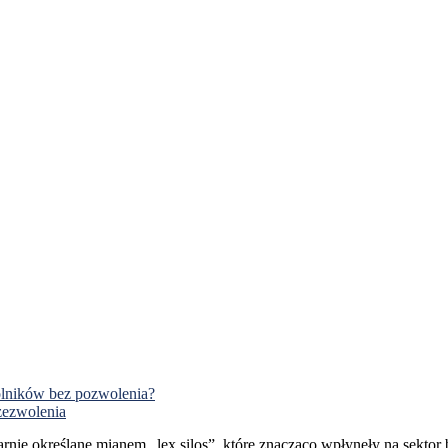
olników bez pozwolenia?
zezwolenia
rnie określane mianem „lex silos”, które znacząco wpłynęły na sektor