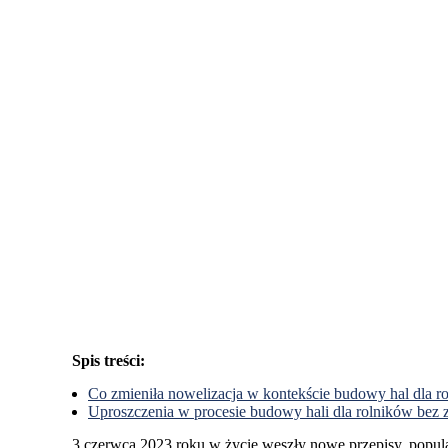
Spis treści:
Co zmieniła nowelizacja w kontekście budowy hal dla r
Uproszczenia w procesie budowy hali dla rolników bez 
3 czerwca 2023 roku w życie weszły nowe przepisy, popula