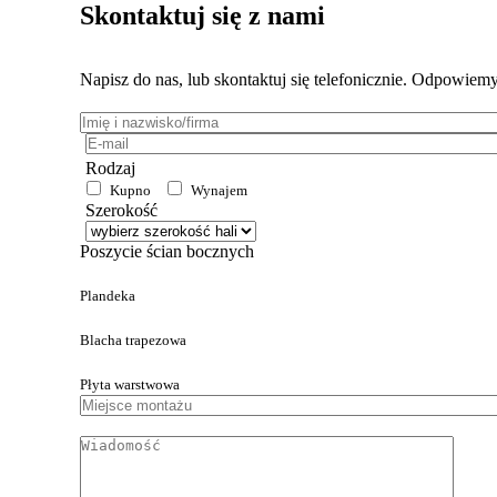
wpisu
Skontaktuj się z nami
Napisz do nas, lub skontaktuj się telefonicznie. Odpowiemy
Imię
i
E-
nazwisko/firma:
mail:
Rodzaj
Kupno
Wynajem
Szerokość
Poszycie ścian bocznych
Plandeka
Blacha trapezowa
Płyta warstwowa
Miejsce
montażu
Wiadomość