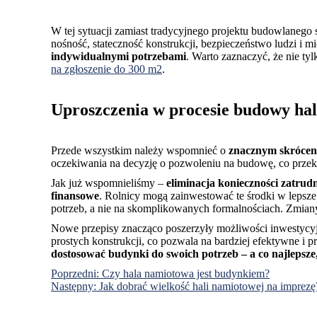
W tej sytuacji zamiast tradycyjnego projektu budowlanego 
nośność, stateczność konstrukcji, bezpieczeństwo ludzi i 
indywidualnymi potrzebami
. Warto zaznaczyć, że nie t
na zgłoszenie do 300 m2
.
Uproszczenia w procesie budowy hal
Przede wszystkim należy wspomnieć o
znacznym skróceni
oczekiwania na decyzję o pozwoleniu na budowę, co przekł
Jak już wspomnieliśmy –
eliminacja konieczności zatru
finansowe
. Rolnicy mogą zainwestować te środki w lepsze
potrzeb, a nie na skomplikowanych formalnościach. Zmiany
Nowe przepisy znacząco poszerzyły możliwości inwestycyjn
prostych konstrukcji, co pozwala na bardziej efektywne i 
dostosować budynki do swoich potrzeb – a co najlepsze
Poprzedni:
Czy hala namiotowa jest budynkiem?
Następny:
Jak dobrać wielkość hali namiotowej na imprezę
Nawigacja