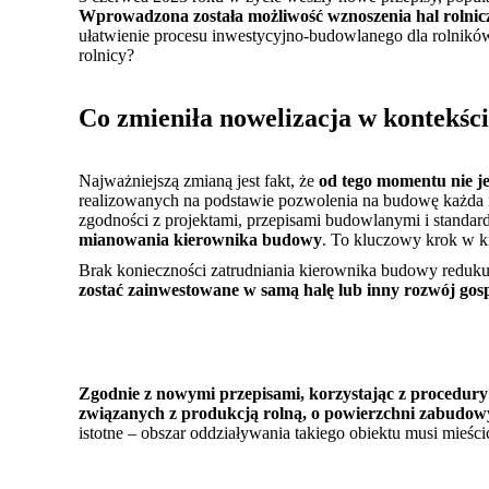
Wprowadzona została możliwość wznoszenia hal rolnic
ułatwienie procesu inwestycyjno-budowlanego dla rolników
rolnicy?
Co zmieniła nowelizacja w kontekśc
Najważniejszą zmianą jest fakt, że
od tego momentu nie j
realizowanych na podstawie pozwolenia na budowę każda 
zgodności z projektami, przepisami budowlanymi i standa
mianowania kierownika budowy
. To kluczowy krok w ki
Brak konieczności zatrudniania kierownika budowy reduk
zostać zainwestowane w samą halę lub inny rozwój go
Zgodnie z nowymi przepisami, korzystając z procedur
związanych z produkcją rolną, o powierzchni zabudow
istotne – obszar oddziaływania takiego obiektu musi mieścić