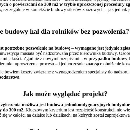
zych o powierzchni do 300 m2 w trybie uproszczonej procedury z
, szczególnie w kontekście budowy silosów zbożowych – jak jednak je
ie budowy hal dla rolników bez pozwolenia?
est potrzebne pozwolenie na budowę – wymagane jest jedynie zgło
inwestycja musiała być nadzorowana przez kierownika budowy. Osoba
rdami jakości. Zgodnie z nowymi przepisami –
w przypadku budowy ha
erunku uproszczenia procesu – i jednocześnie znaczące obniżenie kosz
uje bowiem koszty związane z wynagrodzeniem specjalisty do nadzo
spodarstwa
.
Jak może wyglądać projekt?
y zgłoszenia możliwa jest budowa jednokondygnacyjnych budynków
y do 300 m2
. Kluczowym kryterium jest rozpiętość konstrukcji nie wi
 się w całości na działce lub działkach, na których został zaprojektowa