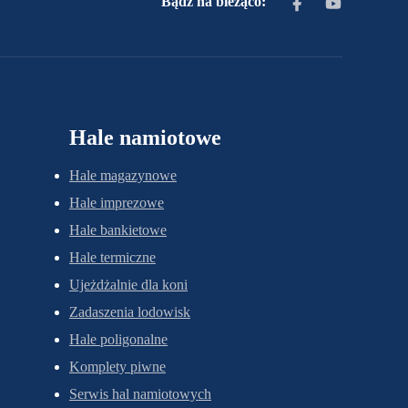
Bądź na bieżąco:
Hale namiotowe
Hale magazynowe
Hale imprezowe
Hale bankietowe
Hale termiczne
Ujeżdżalnie dla koni
Zadaszenia lodowisk
Hale poligonalne
Komplety piwne
Serwis hal namiotowych