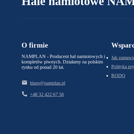
Hale namiotowe N
O firmie
Wsparc
NAMPLAN - Producent hal namiotowych i
Jak zamawi
kompletów piwnych. Działamy na polskim
Polityka pr
rynku od ponad 20 lat.
RODO
biuro@namplan.pl
+48 32 422 67 58