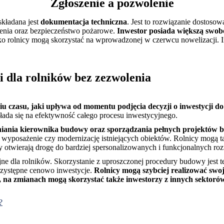
Zgłoszenie a pozwolenie
składana jest
dokumentacja techniczna
. Jest to rozwiązanie dostosow
mienia oraz bezpieczeństwo pożarowe.
Inwestor posiada większą swobo
ylko rolnicy mogą skorzystać na wprowadzonej w czerwcu nowelizacji. 
i dla rolników bez zezwolenia
u czasu, jaki upływa od momentu podjęcia decyzji o inwestycji d
ada się na efektywność całego procesu inwestycyjnego.
dniania kierownika budowy oraz sporządzania pełnych projektów b
 wyposażenie czy modernizację istniejących obiektów. Rolnicy mogą t
 otwierają drogę do bardziej spersonalizowanych i funkcjonalnych ro
e dla rolników. Skorzystanie z uproszczonej procedury budowy jest t
przystępne cenowo inwestycje.
Rolnicy mogą szybciej realizować swoje
, na zmianach mogą skorzystać także inwestorzy z innych sektoró
?