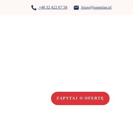
+48 32 422 67 58
biuro@namplan.pl
ZAPYTAJ O OFERTĘ