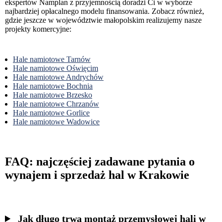
ekspertów Namplan z przyjemnością doradzi Ci w wyborze
najbardziej opłacalnego modelu finansowania. Zobacz również,
gdzie jeszcze w województwie małopolskim realizujemy nasze
projekty komercyjne:
Hale namiotowe Tarnów
Hale namiotowe Oświęcim
Hale namiotowe Andrychów
Hale namiotowe Bochnia
Hale namiotowe Brzesko
Hale namiotowe Chrzanów
Hale namiotowe Gorlice
Hale namiotowe Wadowice
FAQ: najczęściej zadawane pytania o
wynajem i sprzedaż hal w Krakowie
Jak długo trwa montaż przemysłowej hali w