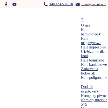
Skip
+48 32 422 67 58
biuro@namplan.pl
to
content
Menu
O nas
Hale
namiotowe
Hale
magazynowe
Hale imprezowe
Ujeżdżalnie dla
koni
Hale termiczne
Hale bankietowe
Zadaszenia
lodowisk
Hale poligonalne
Dodatki
eventowe
Komplety piwne
Namioty tureckie
5×5