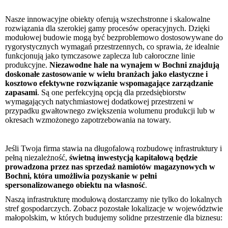
Nasze innowacyjne obiekty oferują wszechstronne i skalowalne
rozwiązania dla szerokiej gamy procesów operacyjnych. Dzięki
modułowej budowie mogą być bezproblemowo dostosowywane do
rygorystycznych wymagań przestrzennych, co sprawia, że idealnie
funkcjonują jako tymczasowe zaplecza lub całoroczne linie
produkcyjne.
Niezawodne hale na wynajem w Bochni znajdują
doskonałe zastosowanie w wielu branżach jako elastyczne i
kosztowo efektywne rozwiązanie wspomagające zarządzanie
zapasami
. Są one perfekcyjną opcją dla przedsiębiorstw
wymagających natychmiastowej dodatkowej przestrzeni w
przypadku gwałtownego zwiększenia wolumenu produkcji lub w
okresach wzmożonego zapotrzebowania na towary.
Jeśli Twoja firma stawia na długofalową rozbudowę infrastruktury i
pełną niezależność,
świetną inwestycją kapitałową będzie
prowadzona przez nas sprzedaż namiotów magazynowych w
Bochni, która umożliwia pozyskanie w pełni
spersonalizowanego obiektu na własność
.
Naszą infrastrukturę modułową dostarczamy nie tylko do lokalnych
stref gospodarczych. Zobacz pozostałe lokalizacje w województwie
małopolskim, w których budujemy solidne przestrzenie dla biznesu: