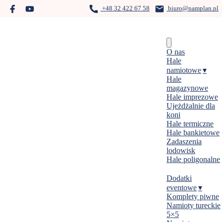
Skip
+48 32 422 67 58
biuro@namplan.pl
to
content
Menu
O nas
Hale
namiotowe
Hale
magazynowe
Hale imprezowe
Ujeżdżalnie dla
koni
Hale termiczne
Hale bankietowe
Zadaszenia
lodowisk
Hale poligonalne
Dodatki
eventowe
Komplety piwne
Namioty tureckie
5×5