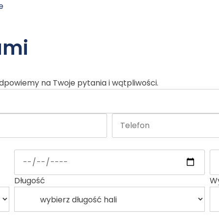
e
ami
 Odpowiemy na Twoje pytania i wątpliwości.
Telefon:
Od:
Do
Długość
Wy