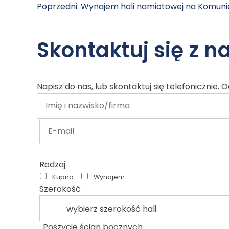
Poprzedni:
Wynajem hali namiotowej na Komuni
Nawigacja
Skontaktuj się z n
wpisu
Napisz do nas, lub skontaktuj się telefonicznie.
Imię
i
nazwisko/firma:
E-
mail:
Rodzaj
Kupno
Wynajem
Szerokość
Poszycie ścian bocznych