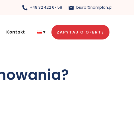
+48 32 422 67 58
biuro@namplan.pl
Kontakt
ZAPYTAJ O OFERTĘ
ynowania?