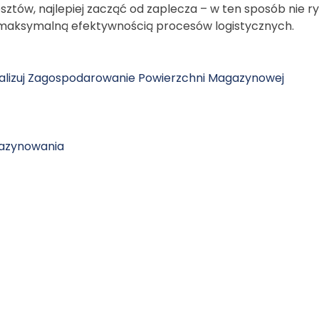
osztów, najlepiej zacząć od zaplecza – w ten sposób nie r
d maksymalną efektywnością procesów logistycznych.
lizuj Zagospodarowanie Powierzchni Magazynowej
azynowania