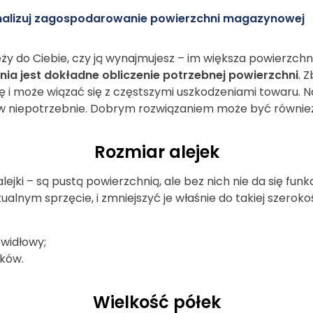
alizuj zagospodarowanie powierzchni magazynowej
y do Ciebie, czy ją wynajmujesz – im większa powierzchn
 jest dokładne obliczenie potrzebnej powierzchni
. 
ę i może wiązać się z częstszymi uszkodzeniami towaru. N
tów niepotrzebnie. Dobrym rozwiązaniem może być równi
Rozmiar alejek
lejki – są pustą powierzchnią, ale bez nich nie da się fu
tualnym sprzęcie, i zmniejszyć je właśnie do takiej szero
widłowy;
ików.
Wielkość półek