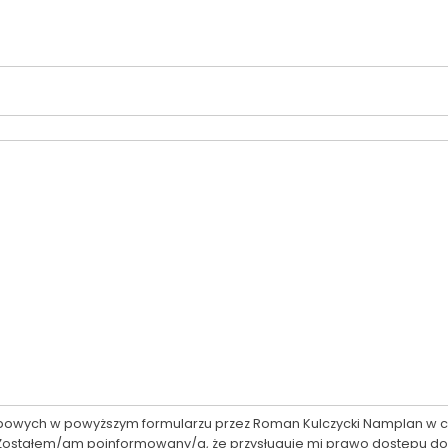
ych w powyższym formularzu przez Roman Kulczycki Namplan w celu 
 Zostałem/am poinformowany/a, że przysługuje mi prawo dostępu do 