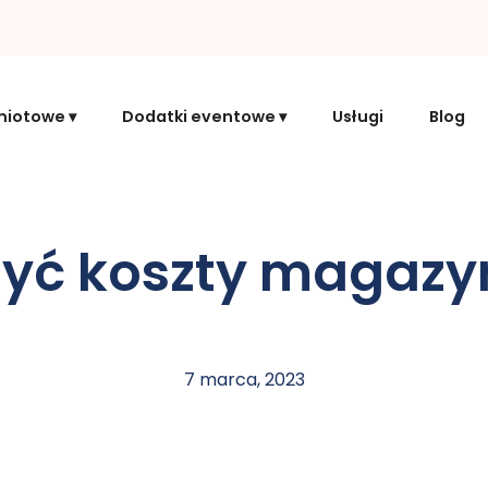
miotowe
Dodatki eventowe
Usługi
Blog
żyć koszty magaz
7 marca, 2023