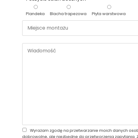
Plandeka
Blacha trapezowa
Płyta warstwowa
Miejsce
montażu
Wiadomość
Wyrażam zgodę na przetwarzanie moich danych osobow
dobrowolne, ale niezbędne do przetworzenia zapytania.