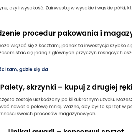
, czyli wysokość. Zainwestuj w wysokie i wąskie półki, 
zenie procedur pakowania i magaz
e wiązać się z kosztami, jednak ta inwestycja szybko si
czasem stać się jedną z głównych przyczyn rosnących osz
ci tam, gdzie się da
Palety, skrzynki – kupuj z drugiej ręk
ęsto zostaje uszkodzony po kilkukrotnym użyciu. Możesz
tować nawet o połowę mniej. Ważne, aby był to sprzęt w peł
łynności swoich procesów magazynowych.
Unikaj awarii – konserwuj sprzęt