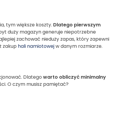
ia, tym większe koszty.
Dlatego pierwszym
Zbyt duży magazyn generuje niepotrzebne
ajlepiej zachować nieduży zapas, który zapewni
eż zakup
hali namiotowej
w danym rozmiarze.
nkcjonować. Dlatego
warto obliczyć minimalny
kości. O czym musisz pamiętać?