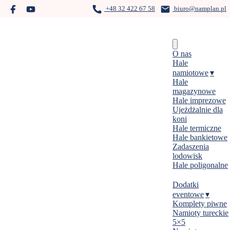
Skip
+48 32 422 67 58
biuro@namplan.pl
to
content
Menu
O nas
Hale
namiotowe
Hale
magazynowe
Hale imprezowe
Ujeżdżalnie dla
koni
Hale termiczne
Hale bankietowe
Zadaszenia
lodowisk
Hale poligonalne
Dodatki
eventowe
Komplety piwne
Namioty tureckie
5×5