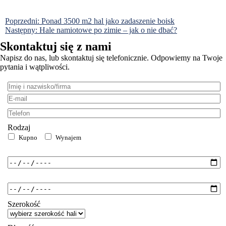
Nawigacja
Poprzedni:
Ponad 3500 m2 hal jako zadaszenie boisk
Następny:
Hale namiotowe po zimie – jak o nie dbać?
wpisu
Skontaktuj się z nami
Napisz do nas, lub skontaktuj się telefonicznie. Odpowiemy na Twoje
pytania i wątpliwości.
Imię
i
E-
nazwisko/firma:
mail:
Telefon:
Rodzaj
Kupno
Wynajem
Od:
Do:
Szerokość