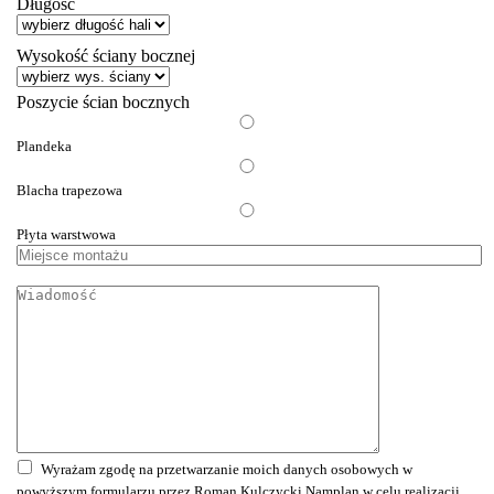
Długość
Wysokość ściany bocznej
Poszycie ścian bocznych
Plandeka
Blacha trapezowa
Płyta warstwowa
Miejsce
montażu
Wiadomość
Wyrażam zgodę na przetwarzanie moich danych osobowych w
powyższym formularzu przez Roman Kulczycki Namplan w celu realizacji