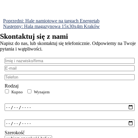
Nawigacja
Poprzedni:
Hale namiotowe na targach Energetab
Następny:
Hala magazynowa 15x30x4m Kraków
wpisu
Skontaktuj się z nami
Napisz do nas, lub skontaktuj się telefonicznie. Odpowiemy na Twoje
pytania i wątpliwości.
Imię
i
E-
nazwisko/firma:
mail:
Telefon:
Rodzaj
Kupno
Wynajem
Od:
Do:
Szerokość