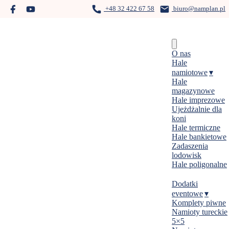
Skip
+48 32 422 67 58
biuro@namplan.pl
to
content
Menu
O nas
Hale
namiotowe
Hale
magazynowe
Hale imprezowe
Ujeżdżalnie dla
koni
Hale termiczne
Hale bankietowe
Zadaszenia
lodowisk
Hale poligonalne
Dodatki
eventowe
Komplety piwne
Namioty tureckie
5×5