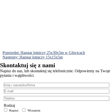
Nawigacja
Poprzedni:
Hangar lotniczy 25x30x5m w Gliwicach
Następny:
Hangar lotniczy 15x15x5m
wpisu
Skontaktuj się z nami
Napisz do nas, lub skontaktuj się telefonicznie. Odpowiemy na Twoje
pytania i wątpliwości.
Imię
i
E-
nazwisko/firma:
mail:
Telefon:
Rodzaj
Kupno
Wynajem