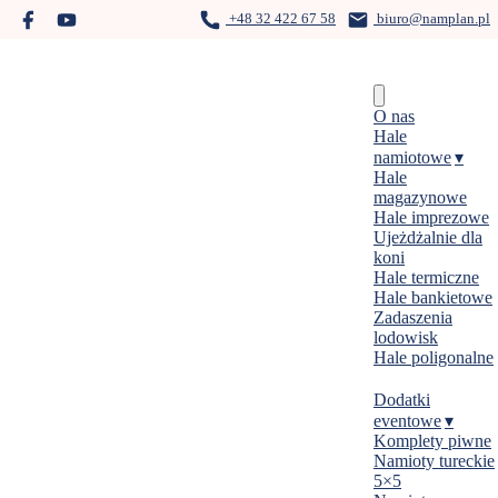
Skip
+48 32 422 67 58
biuro@namplan.pl
to
content
Menu
O nas
Hale
namiotowe
Hale
magazynowe
Hale imprezowe
Ujeżdżalnie dla
koni
Hale termiczne
Hale bankietowe
Zadaszenia
lodowisk
Hale poligonalne
Dodatki
eventowe
Komplety piwne
Namioty tureckie
5×5