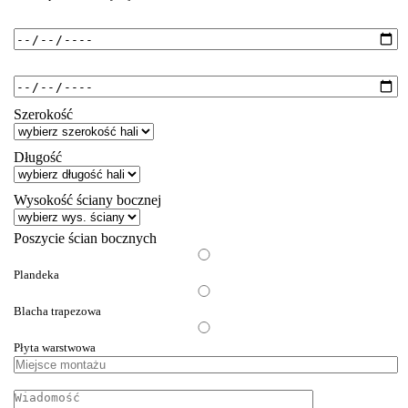
Od:
Do:
Szerokość
Długość
Wysokość ściany bocznej
Poszycie ścian bocznych
Plandeka
Blacha trapezowa
Płyta warstwowa
Miejsce
montażu
Wiadomość