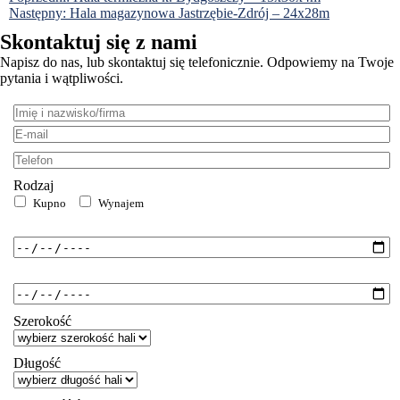
Nawigacja
Następny:
Hala magazynowa Jastrzębie-Zdrój – 24x28m
wpisu
Skontaktuj się z nami
Napisz do nas, lub skontaktuj się telefonicznie. Odpowiemy na Twoje
pytania i wątpliwości.
Imię
i
E-
nazwisko/firma:
mail:
Telefon:
Rodzaj
Kupno
Wynajem
Od:
Do:
Szerokość
Długość