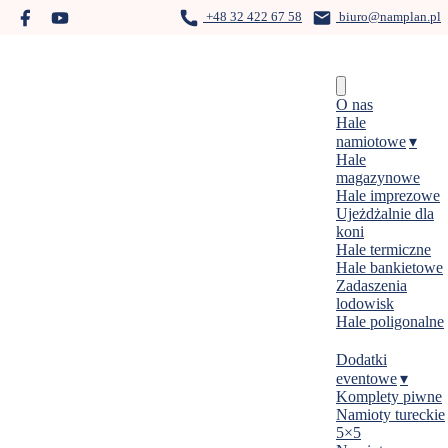
Skip
+48 32 422 67 58
biuro@namplan.pl
to
content
Menu
O nas
Hale
namiotowe
Hale
magazynowe
Hale imprezowe
Ujeżdżalnie dla
koni
Hale termiczne
Hale bankietowe
Zadaszenia
lodowisk
Hale poligonalne
Dodatki
eventowe
Komplety piwne
Namioty tureckie
5×5