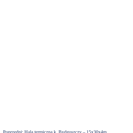
Poprzedni:
Hala termiczna k. Bydgoszczy – 15x30x4m